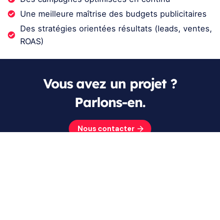
Une meilleure maîtrise des budgets publicitaires
Des stratégies orientées résultats (leads, ventes,
ROAS)
Vous avez un projet ?
Parlons-en.
Nous contacter
De la création de vos supports, qu’ils soient print ou
techniques (site web, applications smartphones, logiciels
sur mesure...), à la gestion de votre communication online
(SEO, SEA, CM...), nous vous accompagnons dans la
valorisation de votre métier avec une équipe d’experts en